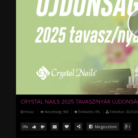
/
CRYSTAL NAILS 2025 TAVASZ/NYÁR ÚJDONS
Hossz:
Nézettség:
983
Értékelés:
0%
Feltöltve:
2025.03
0%
Megosztom
1