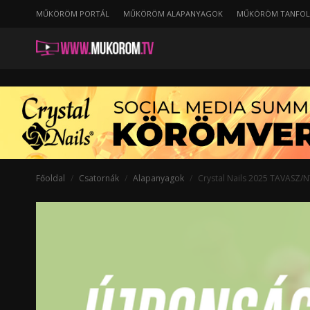
MŰKÖRÖM PORTÁL
MŰKÖRÖM ALAPANYAGOK
MŰKÖRÖM TANFO
Főoldal
Csatornák
Alapanyagok
Crystal Nails 2025 TAVAS