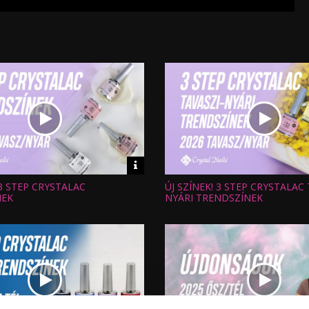
Video
információk
 3 STEP CRYSTALAC
ÚJ SZÍNEK! 3 STEP CRYSTALAC 
Hossz:
:
Nézettség:
NEK
NYÁRI TRENDSZÍNEK
Értékelés:
Feltöltve: