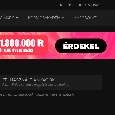
BELÉPÉS
REGISZTRÁCIÓ
CÍMKÉK
KÖRMÖSAKADÉMIA
KAPCSOLAT
FELHASZNÁLT ANYAGOK
A termékekre kattintva megvásárolhatod azokat.
A videóhoz nincsenek hozzárendelve termékek.