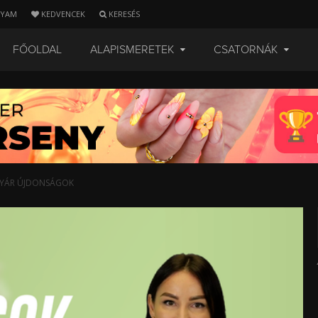
LYAM
KEDVENCEK
KERESÉS
FŐOLDAL
ALAPISMERETEK
CSATORNÁK
Z/NYÁR ÚJDONSÁGOK