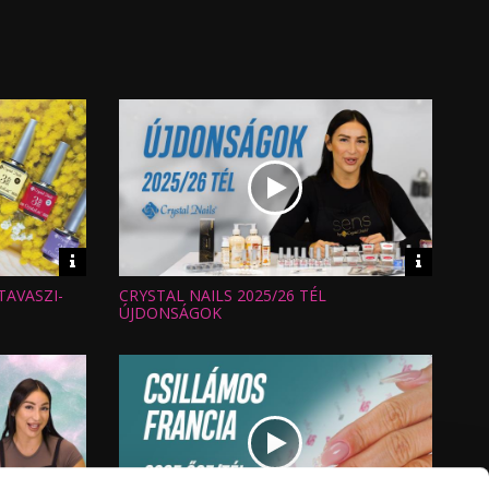
Video
Video
információk
informáci
TAVASZI-
CRYSTAL NAILS 2025/26 TÉL
Hossz:
Nézettség:
ÚJDONSÁGOK
Értékelés:
Feltöltve: