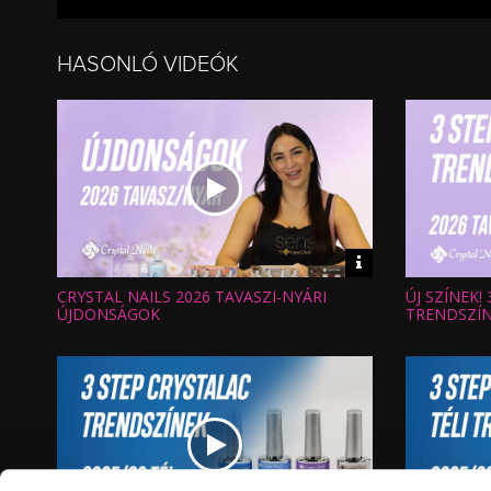
HASONLÓ VIDEÓK
Video
információk
CRYSTAL NAILS 2026 TAVASZI-NYÁRI
ÚJ SZÍNEK!
Hossz:
Hossz:
Nézettség:
Nézettség
ÚJDONSÁGOK
TRENDSZÍ
Értékelés:
Értékelés:
Feltöltve:
Feltöltve: