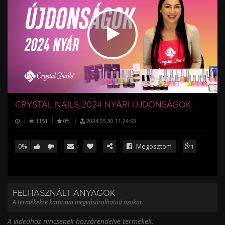
/
CRYSTAL NAILS 2024 NYÁRI ÚJDONSÁGOK
1151
0%
2024.05.30 11:24:53
0%
Megosztom
1
FELHASZNÁLT ANYAGOK
A termékekre kattintva megvásárolhatod azokat.
A videóhoz nincsenek hozzárendelve termékek.