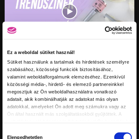
Vid
inf
Ez a weboldal sütiket használ!
ÚJ SZÍNEK! 3 STEP CRYSTALAC TRENDSZÍNEK
Hossz:
Nézettség:
Sütiket használunk a tartalmak és hirdetések személyre
Értékelés:
Feltöltve:
szabásához, közösségi funkciók biztosításához,
valamint weboldalforgalmunk elemzéséhez. Ezenkívül
közösségi média-, hirdető- és elemező partnereinkkel
megosztjuk az Ön weboldalhasználatra vonatkozó
adatait, akik kombinálhatják az adatokat más olyan
adatokkal, amelyeket Ön adott meg számukra vagy az
Ön által használt más szolgáltatásokból gyűjtöttek. A
weboldalon való böngészés folytatásával Ön hozzájárul a
sütik használatához.
Hozzájárulás
Vid
Elengedhetetlen
kiválasztása