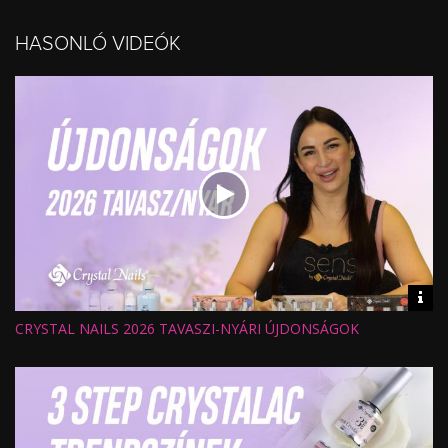
HASONLÓ VIDEÓK
Vid
inf
CRYSTAL NAILS 2026 TAVASZI-NYÁRI ÚJDONSÁGOK
Hossz:
Nézettség:
Értékelés:
Feltöltve: