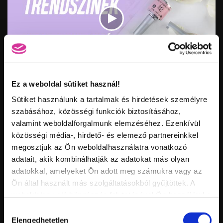
Vid
inf
Ez a weboldal sütiket használ!
ÚJ SZÍNEK! 3 STEP CRYSTALAC TRENDSZÍNEK
Hossz:
Nézettség:
Sütiket használunk a tartalmak és hirdetések személyre
Értékelés:
Feltöltve:
szabásához, közösségi funkciók biztosításához,
valamint weboldalforgalmunk elemzéséhez. Ezenkívül
közösségi média-, hirdető- és elemező partnereinkkel
megosztjuk az Ön weboldalhasználatra vonatkozó
adatait, akik kombinálhatják az adatokat más olyan
adatokkal, amelyeket Ön adott meg számukra vagy az
Ön által használt más szolgáltatásokból gyűjtöttek. A
weboldalon való böngészés folytatásával Ön hozzájárul a
sütik használatához.
Hozzájárulás
Vid
Elengedhetetlen
kiválasztása