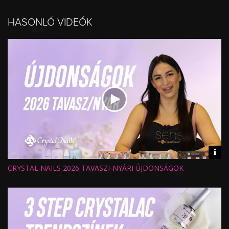
HASONLÓ VIDEÓK
Vid
inf
CRYSTAL NAILS 2026 TAVASZI-NYÁRI ÚJDONSÁGOK
Hossz:
Nézettség:
Értékelés:
Feltöltve: