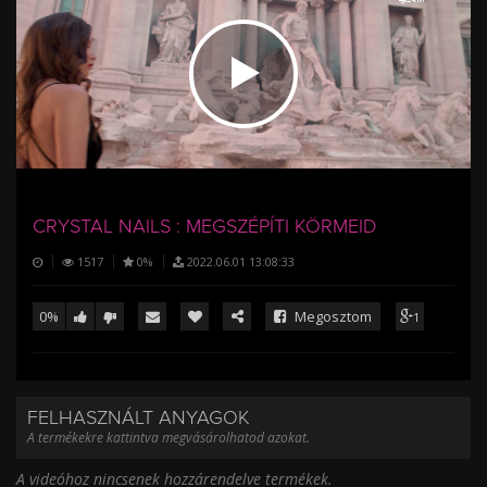
/
CRYSTAL NAILS : MEGSZÉPÍTI KÖRMEID
1517
0%
2022.06.01 13:08:33
0%
Megosztom
1
FELHASZNÁLT ANYAGOK
A termékekre kattintva megvásárolhatod azokat.
A videóhoz nincsenek hozzárendelve termékek.