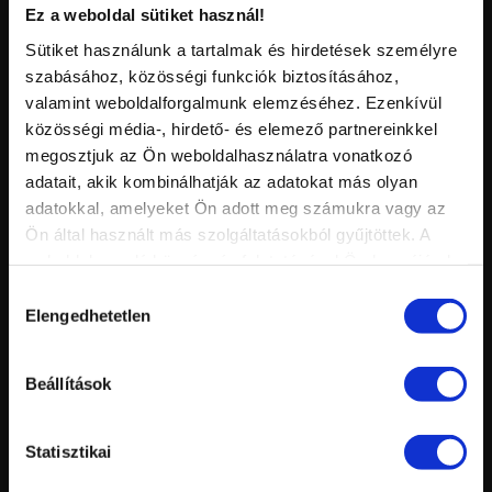
Ez a weboldal sütiket használ!
Sütiket használunk a tartalmak és hirdetések személyre
szabásához, közösségi funkciók biztosításához,
Vid
valamint weboldalforgalmunk elemzéséhez. Ezenkívül
inf
GUM GEL - GUMI ZSELÉ
Hossz:
közösségi média-, hirdető- és elemező partnereinkkel
Nézettség:
megosztjuk az Ön weboldalhasználatra vonatkozó
Értékelés:
Feltöltve:
adatait, akik kombinálhatják az adatokat más olyan
HASONLÓ VIDEÓK
adatokkal, amelyeket Ön adott meg számukra vagy az
Ön által használt más szolgáltatásokból gyűjtöttek. A
weboldalon való böngészés folytatásával Ön hozzájárul a
sütik használatához.
Hozzájárulás
Elengedhetetlen
kiválasztása
Beállítások
Statisztikai
Vid