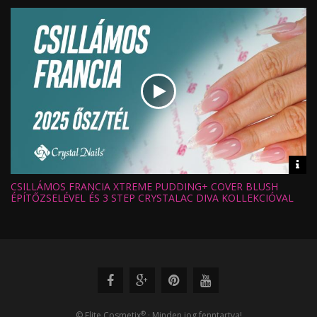
Feltöltve:
Vid
inf
CSILLÁMOS FRANCIA XTREME PUDDING+ COVER BLUSH
Hossz:
Nézettség:
ÉPÍTŐZSELÉVEL ÉS 3 STEP CRYSTALAC DIVA KOLLEKCIÓVAL
Értékelés:
Feltöltve:
®
© Elite Cosmetix
· Minden jog fenntartva!