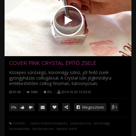
/
COVER PINK CRYSTAL ÉPÍTŐ ZSELÉ
Közepes sűrűségű, körömágy színű, jól fedő zselé
gyöngyházas csillogással. A Crystal szín jégkristályra
emlékeztetően csillog finoman, bársonyosan.
00:49
5480
0%
2014.10.20 13:05:41
0%
Megosztom
1
Címkék:
zselés műkörömépítés
szalonköröm
körömágy
hosszabbítás
kocka köröm
épített zselé