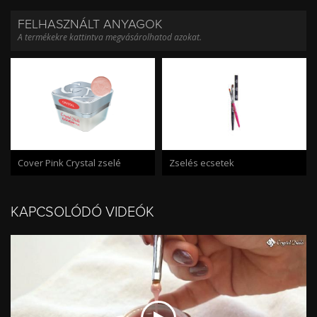
FELHASZNÁLT ANYAGOK
A termékekre kattintva megvásárolhatod azokat.
Cover Pink Crystal zselé
Zselés ecsetek
KAPCSOLÓDÓ VIDEÓK