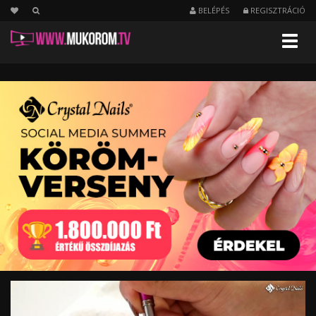
BELÉPÉS
REGISZTRÁCIÓ
Menu
Cover
Pink
Crystal
építő
zselé