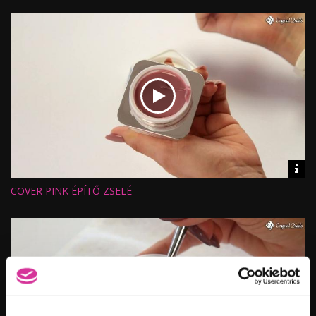
Értékelés:
Feltöltve:
Vid
inf
COVER PINK ÉPÍTŐ ZSELÉ
Hossz:
Nézettség:
Értékelés:
Feltöltve: