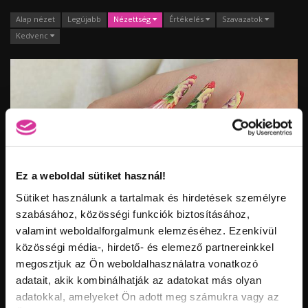
Alap nézet
Legújabb
Nézettség
Értékelés
Szavazatok
Kedvenc
Ez a weboldal sütiket használ!
Sütiket használunk a tartalmak és hirdetések személyre
Vid
szabásához, közösségi funkciók biztosításához,
inf
valamint weboldalforgalmunk elemzéséhez. Ezenkívül
KÖRÖMDÍSZÍTÉS EGY MOZDULAT VIRÁGOKKAL
Hossz:
Nézettség:
közösségi média-, hirdető- és elemező partnereinkkel
Értékelés:
Feltöltve:
megosztjuk az Ön weboldalhasználatra vonatkozó
adatait, akik kombinálhatják az adatokat más olyan
adatokkal, amelyeket Ön adott meg számukra vagy az