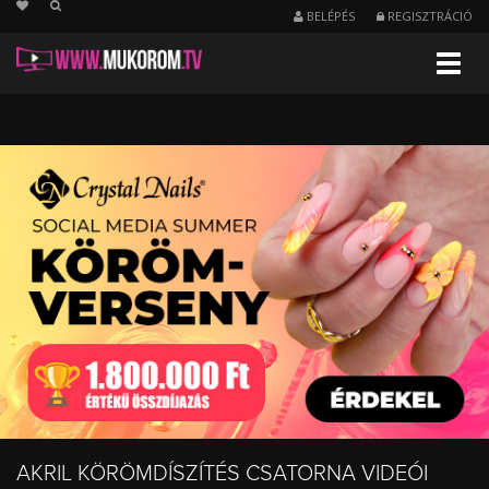
string(34) "/akril-koromdiszites/nezettsegnapi"
BELÉPÉS
REGISZTRÁCIÓ
Menu
Napi
legnézettebb
videók
-
Akril
körömdíszítés
AKRIL KÖRÖMDÍSZÍTÉS CSATORNA VIDEÓI