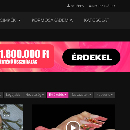
BELÉPÉS
REGISZTRÁCIÓ
CÍMKÉK
KÖRMÖSAKADÉMIA
KAPCSOLAT
t
Legújabb
Nézettség
Értékelés
Szavazatok
Kedvenc