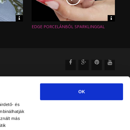
Video
Video
információk
informáci
EDGE PORCELÁNBÓL SPARKLINGGAL
Hossz:
Nézettség:
Értékelés:
Feltöltve:
OK
irdető- és
mbinálhatják
sznált más
tik