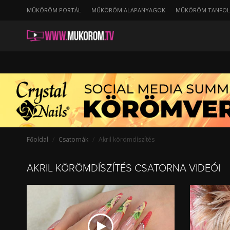
string(34) "/akril-koromdiszites/ertekelesnapi"
MŰKÖRÖM PORTÁL
MŰKÖRÖM ALAPANYAGOK
MŰKÖRÖM TANFO
TOP
24
videók
-
Akril
körömdíszítés
Főoldal
Csatornák
Akril körömdíszítés
AKRIL KÖRÖMDÍSZÍTÉS CSATORNA VIDEÓI