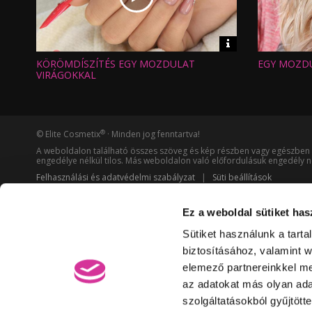
Video
információk
KÖRÖMDÍSZÍTÉS EGY MOZDULAT
EGY MOZDU
Hossz:
Hossz:
Nézettség:
Nézettség
VIRÁGOKKAL
Értékelés:
Értékelés:
Feltöltve:
Feltöltve:
®
© Elite Cosmetix
· Minden jog fenntartva!
A weboldalon található összes szöveg és kép részben vagy egészben 
engedélye nélkül tilos. Más weboldalon való előfordulásuk engedély né
Felhasználási és adatvédelmi szabályzat
|
Süti beállítások
Ez a weboldal sütiket has
Sütiket használunk a tart
biztosításához, valamint 
elemező partnereinkkel me
az adatokat más olyan ad
szolgáltatásokból gyűjtött