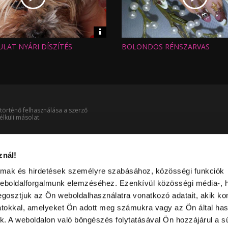
Video
információk
LAT NYÁRI DÍSZÍTÉS
BOLONDOS RÉNSZARVAS
Hossz:
:
Nézettség:
Értékelés:
Feltöltve:
történő felhasználása a szerző
lküli másolat.
znál!
almak és hirdetések személyre szabásához, közösségi funkciók
weboldalforgalmunk elemzéséhez. Ezenkívül közösségi média-, h
gosztjuk az Ön weboldalhasználatra vonatkozó adatait, akik ko
atokkal, amelyeket Ön adott meg számukra vagy az Ön által ha
ek. A weboldalon való böngészés folytatásával Ön hozzájárul a sü